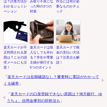
は？計算方法が
み取り不良にな
作るには何が必
わかるシュミレ
った時の3つの
要なものかチェ
ーション
対策
ック
楽天カードが不
楽天カードは収
楽天カードで税
正利用される原
入なしでも作れ
金の支払い方法
因は？ニセの請
る？学生や専業
は？注意点も解
求メールにも注
主婦が発行する
説！
意！
5つのポイント
「
楽天カードは在籍確認なし？審査時に電話がかかって
くる確率
」
「
楽天カードの口座登録できない原因は？地方銀行、ゆ
うちょ、信用金庫別の対処法も
」